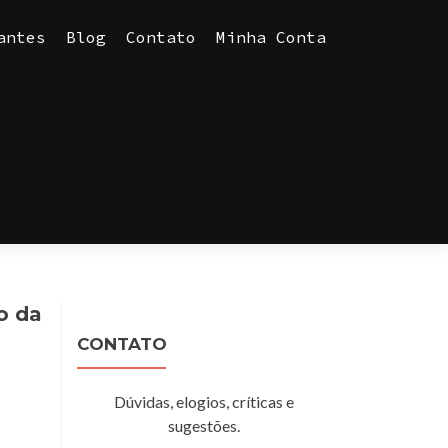
antes
Blog
Contato
Minha Conta
o da
CONTATO
Dúvidas, elogios, críticas e
sugestões.