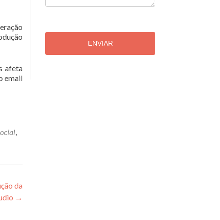
teração
rodução
ENVIAR
s afeta
o email
ocial
,
ução da
udio
→