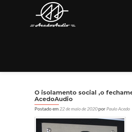
O isolamento social ,o fecham
AcedoAudio
Postado em
22 de maio de 2020
por
Paulo Acedo