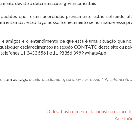
amente devido a determinações governamentais
 pedidos que foram acordados previamente estão sofrendo al
enfrentamos , e tão logo nosso fornecimento se normalize, essa p
e amigos e o entendimento de que esta é uma situação que no
 quaisquer esclarecimentos na sessão CONTATO deste site ou pel
telefones 11 3433 5561 e 11 98366 3999 WhatsApp
es
com as tags:
acedo
,
acedoaudio
,
coronavirus
,
covid 19
,
isolamento s
O desabastecimento da indústria e a prod
AcedoA