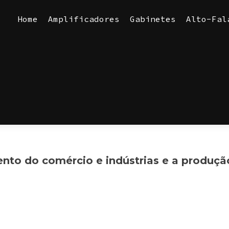
Skip
to
Home
Amplificadores
Gabinetes
Alto-Fal
content
ento do comércio e indústrias e a produçã