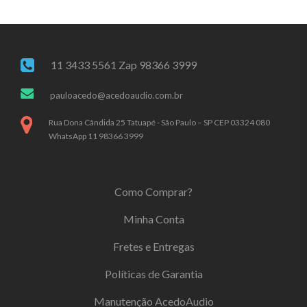
11 3433 5561 Zap 98366 3999
pauloacedo@acedoaudio.com.br
Rua Dona Cândida 25 Tatuapé - São Paulo – SP CEP 03324 080
WhatsApp 11 98366 3999
Como Comprar?
Minha Conta
Fretes e Entregas
Políticas de Garantia
Manutenção AcedoAudio