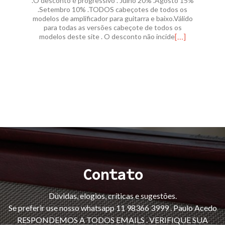
.O desconto é progressivo . Julho 20% .Agosto 15%
.Setembro 10% .TODOS cabeçotes de todos os
modelos de amplificador para guitarra e baixo.Válido
para todas as versões cabeçote de todos os
[…]
modelos deste site . O desconto não incide
Contato
Dúvidas, elogios, críticas e sugestões.
Se preferir use nosso whatsapp 11 98366 3999 . Paulo Acedo
RESPONDEMOS A TODOS EMAILS . VERIFIQUE SUA