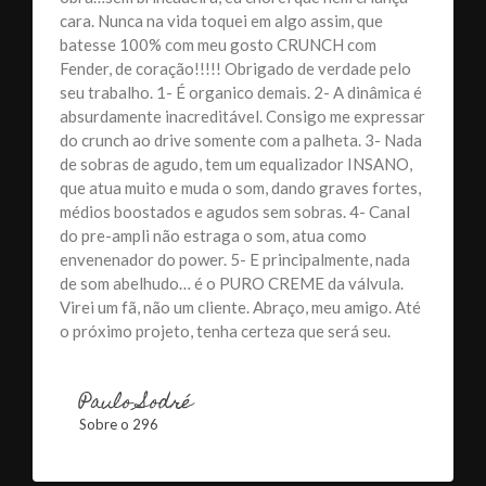
cara. Nunca na vida toquei em algo assim, que
batesse 100% com meu gosto CRUNCH com
Fender, de coração!!!!! Obrigado de verdade pelo
seu trabalho. 1- É organico demais. 2- A dinâmica é
absurdamente inacreditável. Consigo me expressar
do crunch ao drive somente com a palheta. 3- Nada
de sobras de agudo, tem um equalizador INSANO,
que atua muito e muda o som, dando graves fortes,
médios boostados e agudos sem sobras. 4- Canal
do pre-ampli não estraga o som, atua como
envenenador do power. 5- E principalmente, nada
de som abelhudo… é o PURO CREME da válvula.
Virei um fã, não um cliente. Abraço, meu amigo. Até
o próximo projeto, tenha certeza que será seu.
Paulo Sodré
Sobre o 296