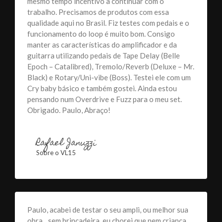
mesmo tempo incentivo a continuar com o
trabalho. Precisamos de produtos com essa
qualidade aqui no Brasil. Fiz testes com pedais e o
funcionamento do loop é muito bom. Consigo
manter as características do amplificador e da
guitarra utilizando pedais de Tape Delay (Belle
Epoch – Catalibred), Tremolo/Reverb (Deluxe – Mr.
Black) e Rotary/Uni-vibe (Boss). Testei ele com um
Cry baby básico e também gostei. Ainda estou
pensando num Overdrive e Fuzz para o meu set.
Obrigado. Paulo, Abraço!
Rafael Januzzi
Sobre o VL15
Paulo, acabei de testar o seu ampli, ou melhor sua
obra…sem brincadeira, eu chorei que nem criança