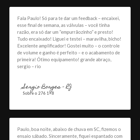
Fala Paulo! Só para te dar um feedback – encaixei,
esse final de semana, as válvulas – você tinha
razão, era só dar um “empurrãozinho” e presto!
Tudo encaixado! Liguei e testei – maravilha, bicho!
Excelente amplificador! Gostei muito – o controle
de volume e ganho é perfeito – e o acabamento de
primeira! Ótimo equipamento! grande abraço,
sergio – rio
Sergio Borges – RJ
Sobre o 276 1×8
Paulo, boa noite, abaixo de chuva em SC, fizemos o
ensaio sábado. Sinceramente, fiquei espantado com