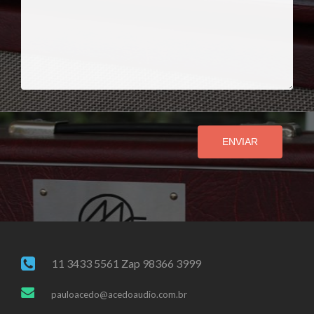
ENVIAR
11 3433 5561 Zap 98366 3999
pauloacedo@acedoaudio.com.br