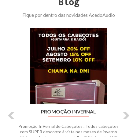
Blog
Fique por dentro das novidades AcedoAudio
Previous
Ne
PROMOÇÃO INVERNAL
Promoção InVernal de Cabeçotes . Todos cabeçotes
com SUPER desconto à vista nos meses de inverno