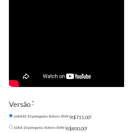
*
Versão
10AA45:10 polegadas 8ohms 45W (
)
R$715,00
10AA:10 polegadas 8ohms 80W (
)
R$800,00