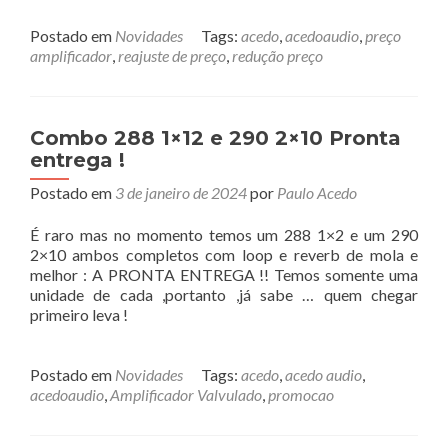
Postado em
Novidades
Tags:
acedo
,
acedoaudio
,
preço
amplificador
,
reajuste de preço
,
redução preço
Combo 288 1×12 e 290 2×10 Pronta
entrega !
Postado em
3 de janeiro de 2024
por
Paulo Acedo
É raro mas no momento temos um 288 1×2 e um 290
2×10 ambos completos com loop e reverb de mola e
melhor : A PRONTA ENTREGA !! Temos somente uma
unidade de cada ,portanto ,já sabe … quem chegar
primeiro leva !
Postado em
Novidades
Tags:
acedo
,
acedo audio
,
acedoaudio
,
Amplificador Valvulado
,
promocao