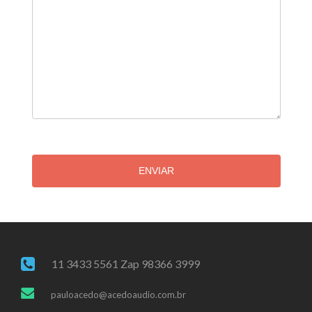
ENVIAR
11 3433 5561 Zap 98366 3999
pauloacedo@acedoaudio.com.br