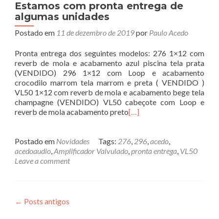
Estamos com pronta entrega de
algumas unidades
Postado em
11 de dezembro de 2019
por
Paulo Acedo
Pronta entrega dos seguintes modelos: 276 1×12 com
reverb de mola e acabamento azul piscina tela prata
(VENDIDO) 296 1×12 com Loop e acabamento
crocodilo marrom tela marrom e preta ( VENDIDO )
VL50 1×12 com reverb de mola e acabamento bege tela
champagne (VENDIDO) VL50 cabeçote com Loop e
reverb de mola acabamento preto
[…]
Postado em
Novidades
Tags:
276
,
296
,
acedo
,
acedoaudio
,
Amplificador Valvulado
,
pronta entrega
,
VL50
Leave a comment
Posts
←
Posts antigos