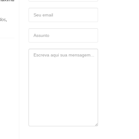
dos
,