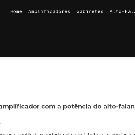
Skip
to
Home
Amplificadores
Gabinetes
Alto-Fal
content
amplificador com a potência do alto-falan
o
ro que a potência suportada pelo alto falante seja superior à