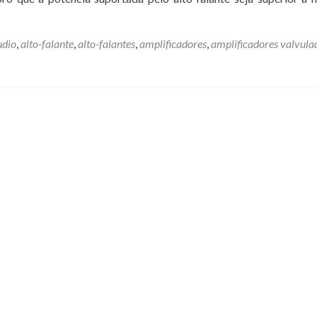
udio
,
alto-falante
,
alto-falantes
,
amplificadores
,
amplificadores valvula