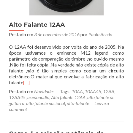
Alto Falante 12AA
Postado em
3 de novembro de 2016
por
Paulo Acedo
O 12AA foi desenvolvido por volta do ano de 2005. Na
época usávamos o eminence M12 legend como
parâmetro de comparação de timbre ,no ouvido mesmo
.Não foi feita cópia .Na verdade não existe cópia de alto
falante ,não é tão simples como copiar um circuito
eletrônico.O material que envolve a fabricação do alto
falante
[…]
Postado em
Novidades
Tags:
10AA
,
10AA45
,
12AA
,
12AA45
,
acedoaudio
,
Alto falante 12AA
,
alto falante de
guitarra
,
alto falante nacional
,
alto-falante
Leave a
comment