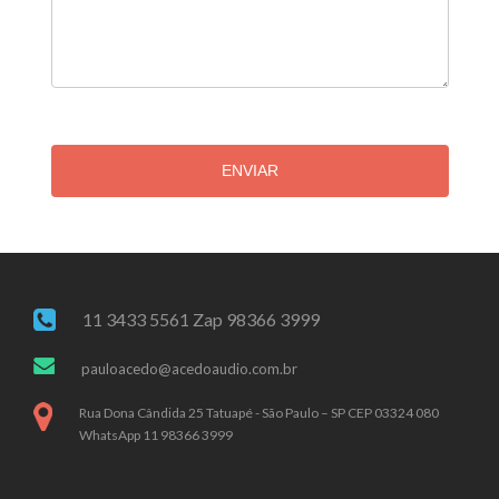
ENVIAR
11 3433 5561 Zap 98366 3999
pauloacedo@acedoaudio.com.br
Rua Dona Cândida 25 Tatuapé - São Paulo – SP CEP 03324 080
WhatsApp 11 98366 3999