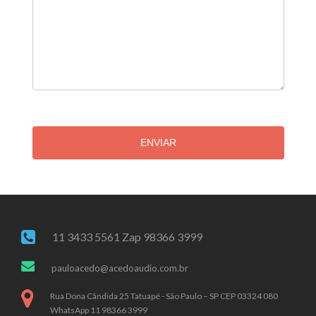
ENVIAR
11 3433 5561 Zap 98366 3999
pauloacedo@acedoaudio.com.br
Rua Dona Cândida 25 Tatuapé - São Paulo – SP CEP 03324 080
WhatsApp 11 98366 3999