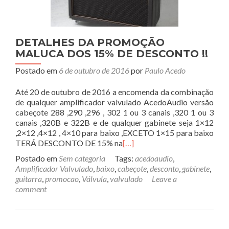
DETALHES DA PROMOÇÃO
MALUCA DOS 15% DE DESCONTO !!
Postado em
6 de outubro de 2016
por
Paulo Acedo
Até 20 de outubro de 2016 a encomenda da combinação
de qualquer amplificador valvulado AcedoAudio versão
cabeçote 288 ,290 ,296 , 302 1 ou 3 canais ,320 1 ou 3
canais ,320B e 322B e de qualquer gabinete seja 1×12
,2×12 ,4×12 , 4×10 para baixo ,EXCETO 1×15 para baixo
TERÁ DESCONTO DE 15% na
[…]
Postado em
Sem categoria
Tags:
acedoaudio
,
Amplificador Valvulado
,
baixo
,
cabeçote
,
desconto
,
gabinete
,
guitarra
,
promocao
,
Válvula
,
valvulado
Leave a
comment