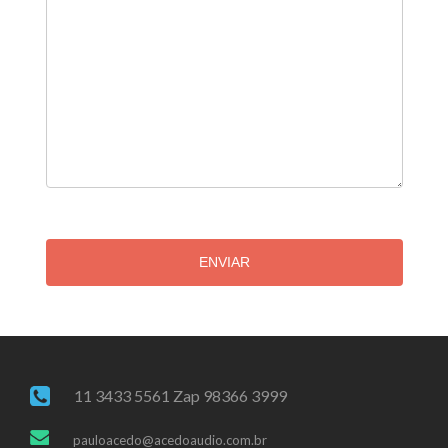
ENVIAR
11 3433 5561 Zap 98366 3999
pauloacedo@acedoaudio.com.br