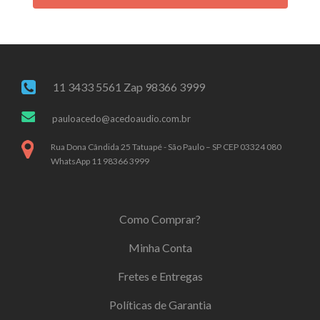
11 3433 5561 Zap 98366 3999
pauloacedo@acedoaudio.com.br
Rua Dona Cândida 25 Tatuapé - São Paulo – SP CEP 03324 080
WhatsApp 11 98366 3999
Como Comprar?
Minha Conta
Fretes e Entregas
Políticas de Garantia