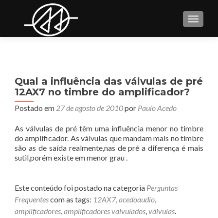
TOGGL
Qual a influência das válvulas de pré
12AX7 no timbre do amplificador?
Postado em
27 de agosto de 2010
por
Paulo Acedo
As válvulas de pré têm uma influência menor no timbre
do amplificador.
As válvulas que mandam mais no timbre
são as de saída realmente,nas de pré a diferença é mais
sutil,porém existe em menor grau .
Este conteúdo foi postado na categoria
Perguntas
Frequentes
com as tags:
12AX7
,
acedoaudio
,
amplificadores
,
amplificadores valvulados
,
válvulas
.