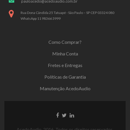
pauloacedo@acedoaudio.com.br
Rua Dona Cândida 25 Tatuapé - São Paulo – SP CEP 03324 080
WhatsApp 11 98366 3999
Como Comprar?
Minha Conta
Fretes e Entregas
Políticas de Garantia
Manutenção AcedoAudio
AcedoAudio. 2016. Todos os direitos reservados.