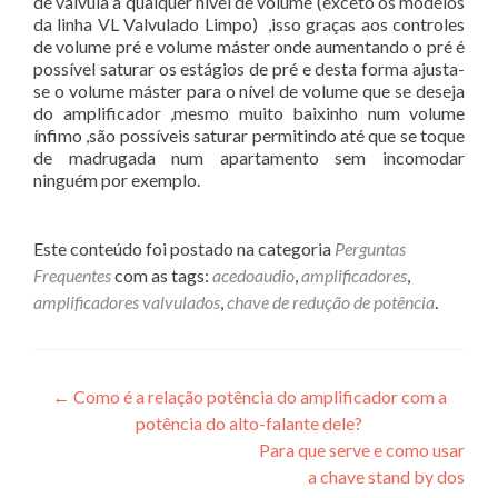
de válvula a qualquer nível de volume (exceto os modelos
da linha VL Valvulado Limpo) ,isso graças aos controles
de volume pré e volume máster onde aumentando o pré é
possível saturar os estágios de pré e desta forma ajusta-
se o volume máster para o nível de volume que se deseja
do amplificador ,mesmo muito baixinho num volume
ínfimo ,são possíveis saturar permitindo até que se toque
de madrugada num apartamento sem incomodar
ninguém por exemplo.
Este conteúdo foi postado na categoria
Perguntas
Frequentes
com as tags:
acedoaudio
,
amplificadores
,
amplificadores valvulados
,
chave de redução de potência
.
Post
←
Como é a relação potência do amplificador com a
potência do alto-falante dele?
navigation
Para que serve e como usar
a chave stand by dos