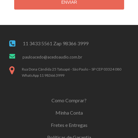
ENVIAR
11 3433 5561 Zap 98366 3999
pauloacedo@acedoaudio.com.br
Rua Dona Cândida 25 Tatuapé - São Paulo – SP CEP 03324 080
WhatsApp 11 98366 3999
Como Comprar?
Minha Conta
Fretes e Entregas
Políticas de Garantia