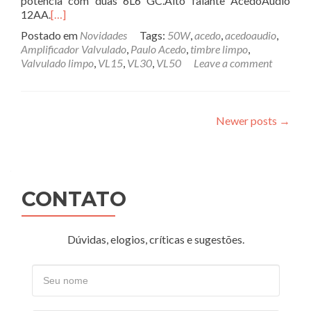
potência com duas 6L6 GC.Alto falante AcedoAudio
12AA.
[…]
Postado em
Novidades
Tags:
50W
,
acedo
,
acedoaudio
,
Amplificador Valvulado
,
Paulo Acedo
,
timbre limpo
,
Valvulado limpo
,
VL15
,
VL30
,
VL50
Leave a comment
Posts
Newer posts
→
navigation
CONTATO
Dúvidas, elogios, críticas e sugestões.