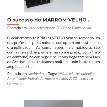
O sucesso do MARROM VELHO …
Postado em
18 de setembro de 2017
por
Paulo Acedo
O acabamento MARROM VELHO vem se tornando um
dos preferidos pelos músicos que optam por customizar
o amplificador . As combinações mais matadoras são
com as telas champagne e marrom e preta,vivo (o friso
de contorno) na cor bege e os knobs bege também Nós
da AcedoAudio acreditamos muito que não basta ter um
amplificador
[…]
Postado em
Novidades
Tags:
290
,
acedo
,
acedoaudio
,
Amplificador Valvulado
,
marrom velho
,
VL30
Leave a
comment