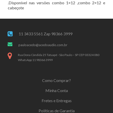
.Disponível nas versões combo 1×12 ,combo 2×12 e
cabeçote
11 3433 5561 Zap 98366 3999
pauloacedo@acedoaudio.com.br
Rua Dona Cândida 25 Tatuapé - São Paulo – SP CEP 03324 080
WhatsApp 11 98366 3999
Como Comprar?
Minha Conta
Fretes e Entregas
Políticas de Garantia