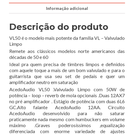
Informação adicional
Descrição do produto
VL50 é o modelo mais potente da família VL – Valvulado
Limpo
Remete aos clássicos modelos norte americanos das
décadas de 50 e 60
Ideal pra quem precisa de timbres limpos e definidos
com aquele toque a mais de um bom valvulado e para o
guitarrista que usa seu set de pedais e quer um
amplificador neutro em saturação
AcedoAudio VL50 .Valvulado Limpo com 50W de
potência – loop – reverb de mola opcionais .Duas 12AX7
no pré amplificador . Estágio de potência com duas 6L6
GC.Alto falante AcedoAudio 12AA. Circuito
AcedoAudio desenvolvido para não saturar
praticamente nada mesmo com humbuckers em volume
máximo .Graves poderosíssimos ,equalização
diferenciada com enorme variedade de ajustes